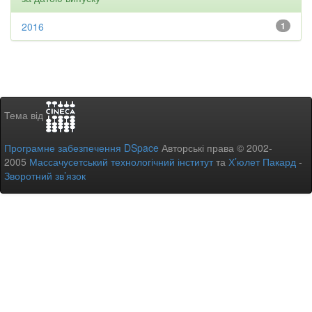
2016
1
Тема від
Програмне забезпечення DSpace
Авторські права © 2002-
2005
Массачусетський технологічний інститут
та
Х’юлет Пакард
-
Зворотний зв’язок