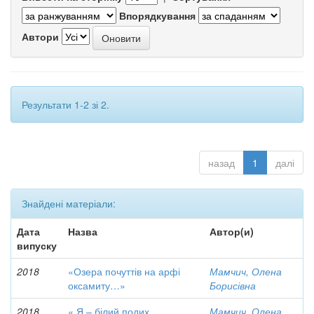
Впорядкування
Автори
Результати 1-2 зі 2.
назад
1
далі
Знайдені матеріали:
Дата
Назва
Автор(и)
випуску
2018
«Озера почуттів на арфі
Мамчич, Олена
оксамиту…»
Борисівна
2018
« Я – білий подих
Мамчич, Олена