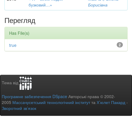
бузковий…»
Борисівна
Перегляд
Has File(s)
true
2
Тема від
Програмне забезпечення DSpace
Авторські права © 2002-
2005
Массачусетський технологічний інститут
та
Х’юлет Пакард
-
Зворотний зв’язок