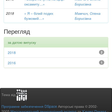
оксамиту…»
Борисівна
2018
« Я – білий подих
Мамчич, Олена
бузковий…»
Борисівна
Перегляд
за датою випуску
2018
2
2016
1
Тема від
Програмне забезпечення DSpace
Авторські права © 2002-
2005
Массачусетський технологічний інститут
та
Х’юлет Пакард
-