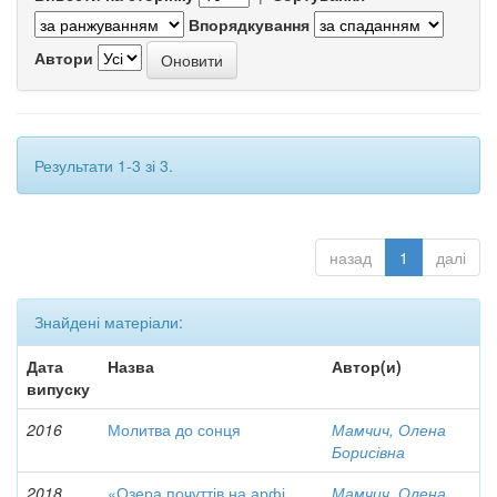
Впорядкування
Автори
Результати 1-3 зі 3.
назад
1
далі
Знайдені матеріали:
Дата
Назва
Автор(и)
випуску
2016
Молитва до сонця
Мамчич, Олена
Борисівна
2018
«Озера почуттів на арфі
Мамчич, Олена