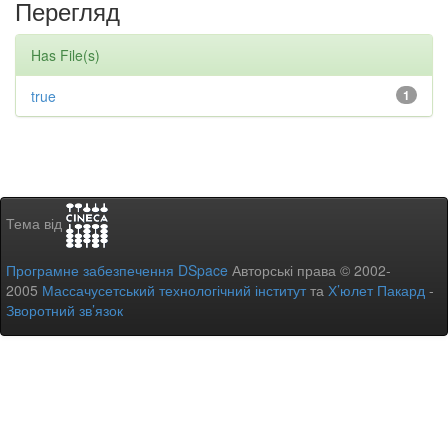
Перегляд
Has File(s)
true
1
Тема від
Програмне забезпечення DSpace
Авторські права © 2002-
2005
Массачусетський технологічний інститут
та
Х’юлет Пакард
-
Зворотний зв’язок