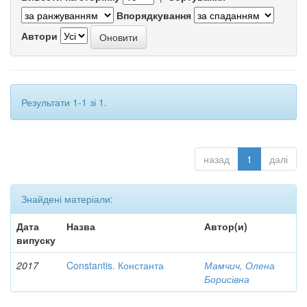
Впорядкування
Автори
Результати 1-1 зі 1.
назад
1
далі
Знайдені матеріали:
Дата
Назва
Автор(и)
випуску
2017
Constantis. Константа
Мамчич, Олена
Борисівна