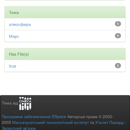
Тема
атмосфера
1
Марс
1
Has File(s)
true
1
Тема від
Програмне забезпечення DSpace
Авторські права © 2002-
2005
Массачусетський технологічний інститут
та
Х’юлет Пакард
-
Зворотний зв’язок