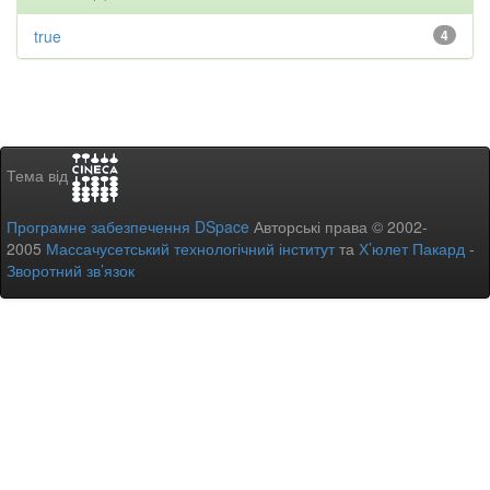
true
4
Тема від
Програмне забезпечення DSpace
Авторські права © 2002-
2005
Массачусетський технологічний інститут
та
Х’юлет Пакард
-
Зворотний зв’язок