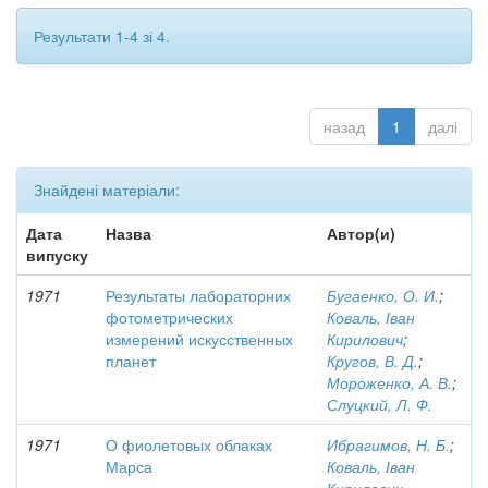
Результати 1-4 зі 4.
назад
1
далі
Знайдені матеріали:
Дата
Назва
Автор(и)
випуску
1971
Результаты лабораторних
Бугаенко, О. И.
;
фотометрических
Коваль, Іван
измерений искусственных
Кирилович
;
планет
Кругов, В. Д.
;
Мороженко, А. В.
;
Слуцкий, Л. Ф.
1971
О фиолетовых облаках
Ибрагимов, Н. Б.
;
Марса
Коваль, Іван