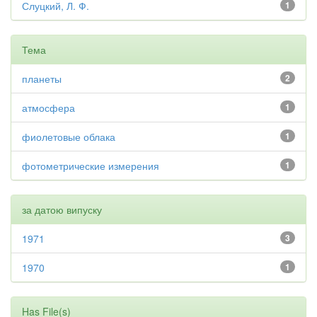
Слуцкий, Л. Ф.
1
Тема
планеты
2
атмосфера
1
фиолетовые облака
1
фотометрические измерения
1
за датою випуску
1971
3
1970
1
Has File(s)