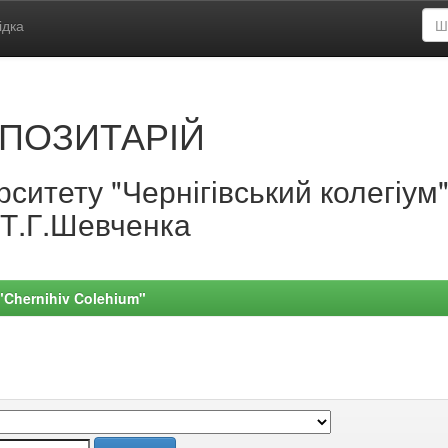
ідка
ПОЗИТАРІЙ
ситету "Чернігівський колегіум
.Т.Г.Шевченка
 "Chernihiv Colehium"