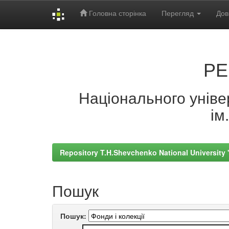
Головна сторінка
Перегляд
Дов
Skip
navigation
РЕ
Національного універ
ім
Repository T.H.Shevchenko National University
Пошук
Пошук: