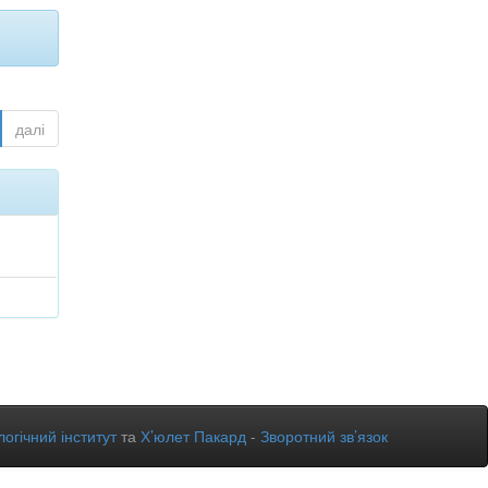
далі
огічний інститут
та
Х’юлет Пакард
-
Зворотний зв’язок