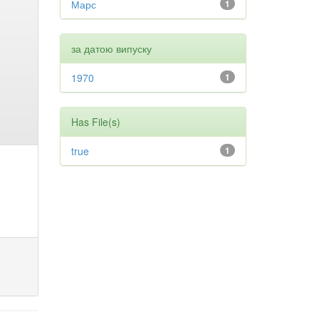
Марс
1
за датою випуску
1970
1
Has File(s)
true
1