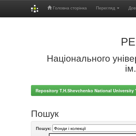
Головна сторінка
Перегляд
Дов
Skip
navigation
РЕ
Національного універ
ім
Repository T.H.Shevchenko National University
Пошук
Пошук: