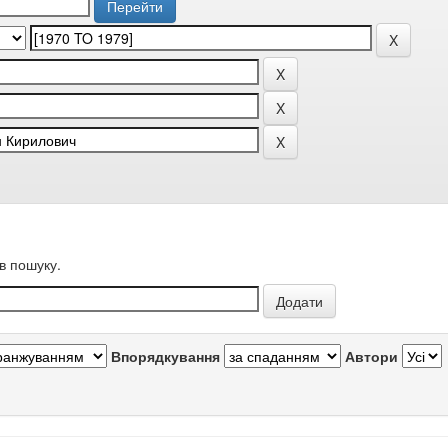
в пошуку.
Впорядкування
Автори