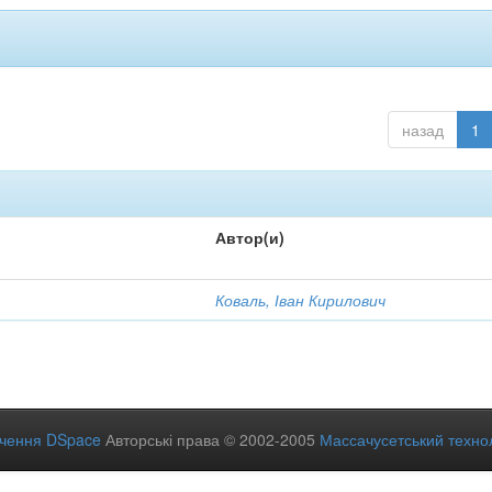
назад
1
Автор(и)
Коваль, Іван Кирилович
ечення DSpace
Авторські права © 2002-2005
Массачусетський технол