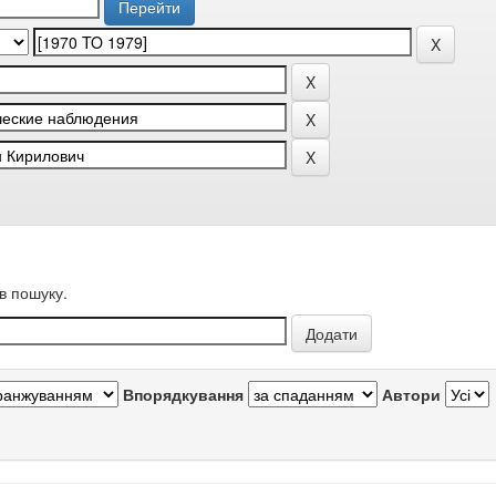
в пошуку.
Впорядкування
Автори