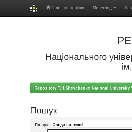
Головна сторінка
Перегляд
Дов
Skip
navigation
РЕ
Національного універ
ім
Repository T.H.Shevchenko National University
Пошук
Пошук: