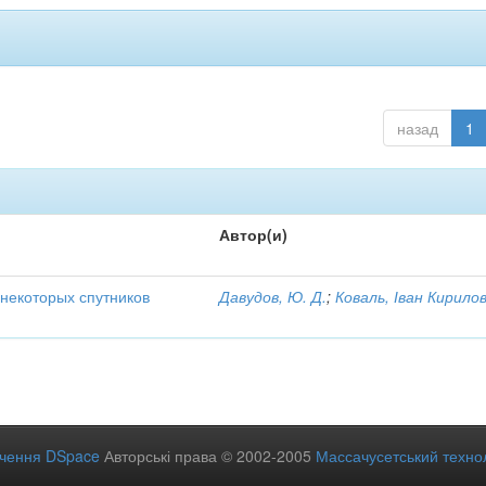
назад
1
Автор(и)
некоторых спутников
Давудов, Ю. Д.
;
Коваль, Іван Кирило
ечення DSpace
Авторські права © 2002-2005
Массачусетський технол