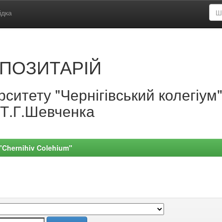
ідка
ПОЗИТАРІЙ
ситету "Чернігівський колегіум
.Т.Г.Шевченка
 "Chernihiv Colehium"