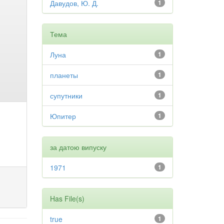
Давудов, Ю. Д.
1
Тема
Луна
1
планеты
1
супутники
1
Юпитер
1
за датою випуску
1971
1
Has File(s)
true
1