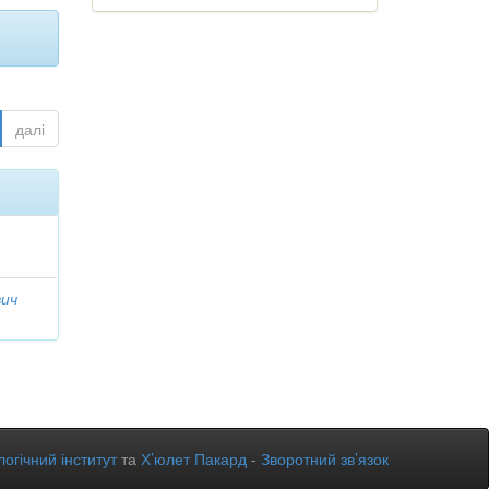
далі
вич
огічний інститут
та
Х’юлет Пакард
-
Зворотний зв’язок