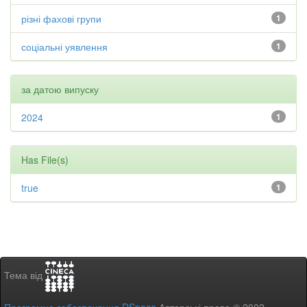
різні фахові групи
1
соціальні уявлення
1
за датою випуску
2024
1
Has File(s)
true
1
Тема від