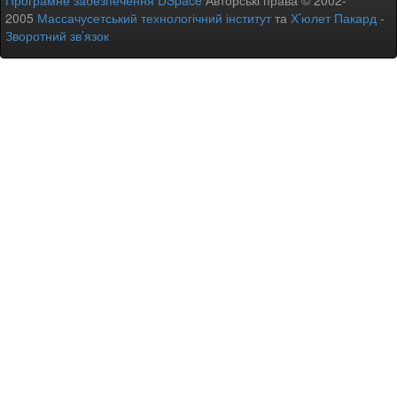
Програмне забезпечення DSpace
Авторські права © 2002-
2005
Массачусетський технологічний інститут
та
Х’юлет Пакард
-
Зворотний зв’язок