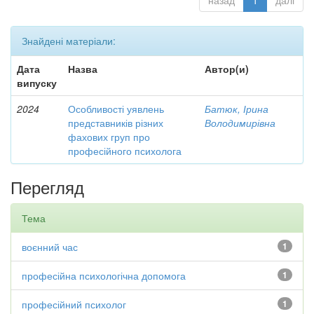
назад
1
далі
Знайдені матеріали:
Дата
Назва
Автор(и)
випуску
2024
Особливості уявлень
Батюк, Ірина
представників різних
Володимирівна
фахових груп про
професійного психолога
Перегляд
Тема
воєнний час
1
професійна психологічна допомога
1
професійний психолог
1