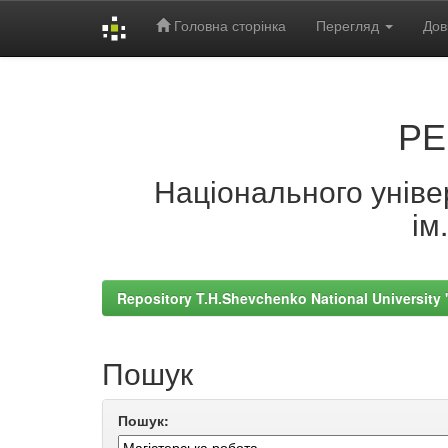
Головна сторінка
Перегляд
Дов
Skip
navigation
РЕ
Національного універ
ім
Repository T.H.Shevchenko National University
Пошук
Пошук: