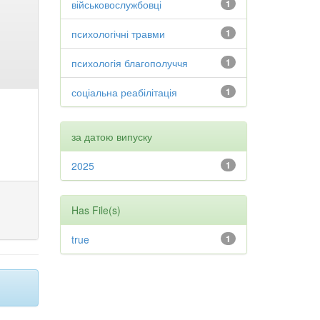
військовослужбовці
1
психологічні травми
1
психологія благополуччя
1
соціальна реабілітація
1
за датою випуску
2025
1
Has File(s)
true
1