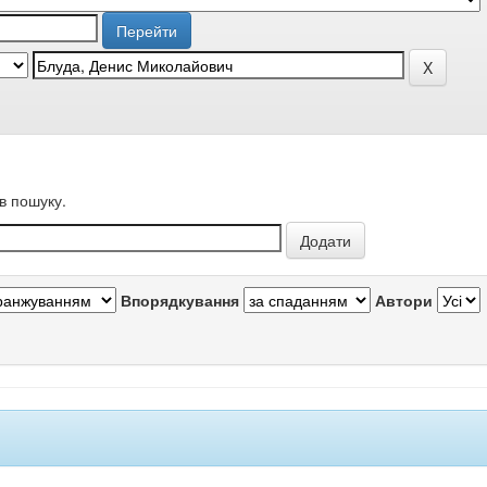
в пошуку.
Впорядкування
Автори