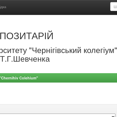
ідка
ПОЗИТАРІЙ
ситету "Чернігівський колегіум
.Т.Г.Шевченка
 "Chernihiv Colehium"