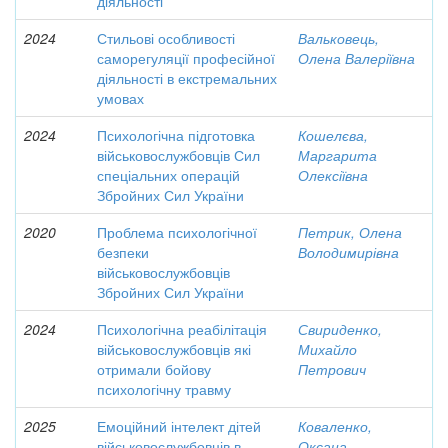
діяльності
2024
Стильові особливості
Вальковець,
саморегуляції професійної
Олена Валеріївна
діяльності в екстремальних
умовах
2024
Психологічна підготовка
Кошелєва,
військовослужбовців Сил
Маргарита
спеціальних операцій
Олексіївна
Збройних Сил України
2020
Проблема психологічної
Петрик, Олена
безпеки
Володимирівна
військовослужбовців
Збройних Сил України
2024
Психологічна реабілітація
Свириденко,
військовослужбовців які
Михайло
отримали бойову
Петрович
психологічну травму
2025
Емоційний інтелект дітей
Коваленко,
військовослужбовців в
Оксана