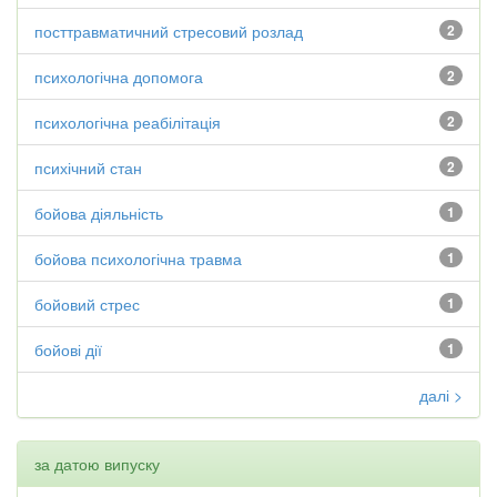
посттравматичний стресовий розлад
2
психологічна допомога
2
психологічна реабілітація
2
психічний стан
2
бойова діяльність
1
бойова психологічна травма
1
бойовий стрес
1
бойові дії
1
далі >
за датою випуску