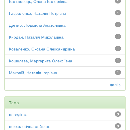
Вальковець, Олена Валеріївна
1
Гавриленко, Наталія Петрівна
1
Дегтяр, Людмила Анатоліївна
1
Кирдан, Наталія Миколаївна
1
Коваленко, Оксана Олександрівна
1
Кошелєва, Маргарита Олексіївна
1
Маковій, Наталія Ігорівна
1
далі >
Тема
поведінка
3
психологічна стійкість
3