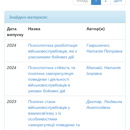
назад
1
2
далі
Знайдені матеріали:
Дата
Назва
Автор(и)
випуску
2024
Психологічна реабілітація
Гавриленко,
військовослужбовців, які є
Наталія Петрівна
учасниками бойових дій
2024
Психологічна стійкість та
Маковій, Наталія
психічна саморегуляція
Ігорівна
поведінки і діяльності
військовослужбовців в
умовах бойових дій
2023
Психічні стани
Дегтяр, Людмила
військовослужбовців у
Анатоліївна
взаємозв'язку з їх
особливостями
саморегуляції поведінки та