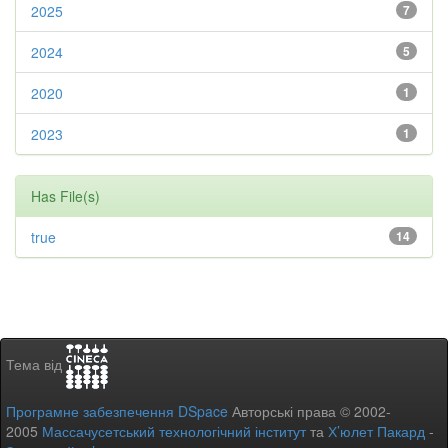
2025
7
2024
5
2020
1
2023
1
Has File(s)
true
14
Тема від
Програмне забезпечення DSpace
Авторські права © 2002-
2005
Массачусетський технологічний інститут
та
Х’юлет Пакард
-