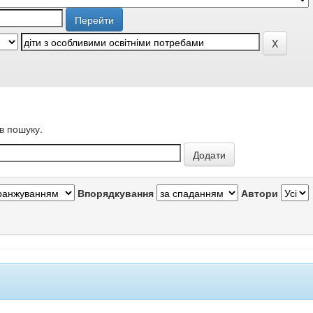
в пошуку.
Впорядкування
Автори