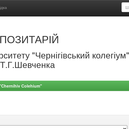
ідка
ПОЗИТАРІЙ
ситету "Чернігівський колегіум
.Т.Г.Шевченка
 "Chernihiv Colehium"