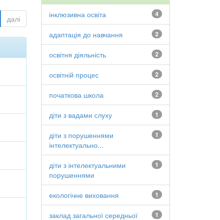
інклюзивна освіта
4
далі
адаптація до навчання
2
освітня діяльність
2
освітній процес
2
початкова школа
2
діти з вадами слуху
1
діти з порушеннями
1
інтелектуально...
діти з інтелектуальними
1
порушеннями
екологічне виховання
1
заклад загальної середньої
1