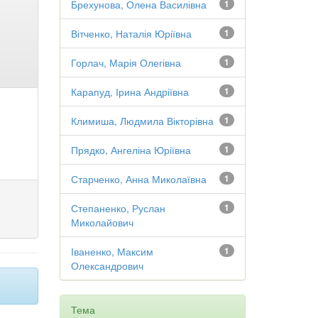
Брехунова, Олена Василівна
1
Вітченко, Наталія Юріївна
1
Горлач, Марія Олегівна
1
Карапуд, Ірина Андріївна
1
Климиша, Людмила Вікторівна
1
Прядко, Ангеліна Юріївна
1
Старченко, Анна Миколаївна
1
Степаненко, Руслан
1
Миколайович
Іваненко, Максим
1
Олександрович
Тема