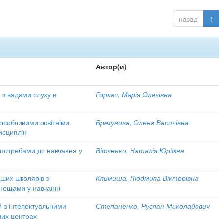
назад
1
Автор(и)
и з вадами слуху в
Горлач, Марія Олегівна
з особливими освітніми
Брехунова, Олена Василівна
исциплін
и потребами до навчання у
Вітченко, Наталія Юріївна
дших школярів з
Климиша, Людмила Вікторівна
днощами у навчанні
тей з інтелектуальними
Степаненко, Руслан Миколайович
них центрах