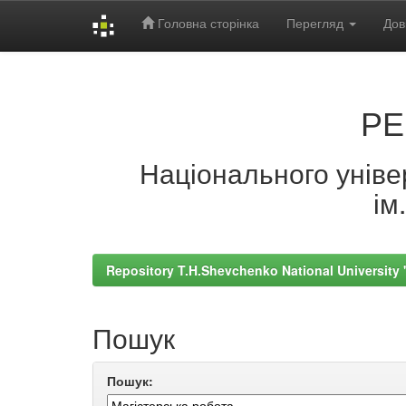
Головна сторінка
Перегляд
Дов
Skip
navigation
РЕ
Національного універ
ім
Repository T.H.Shevchenko National University
Пошук
Пошук: