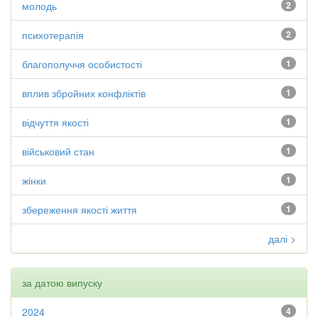
молодь
2
психотерапія
2
благополуччя особистості
1
вплив збройних конфліктів
1
відчуття якості
1
військовий стан
1
жінки
1
збереження якості життя
1
далі >
за датою випуску
2024
4