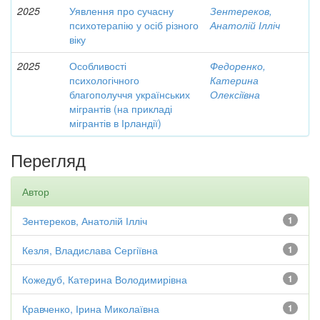
2025
Уявлення про сучасну
Зентереков,
психотерапію у осіб різного
Анатолій Ілліч
віку
2025
Особливості
Федоренко,
психологічного
Катерина
благополуччя українських
Олексіївна
мігрантів (на прикладі
мігрантів в Ірландії)
Перегляд
Автор
Зентереков, Анатолій Ілліч
1
Кезля, Владислава Сергіївна
1
Кожедуб, Катерина Володимирівна
1
Кравченко, Ірина Миколаївна
1