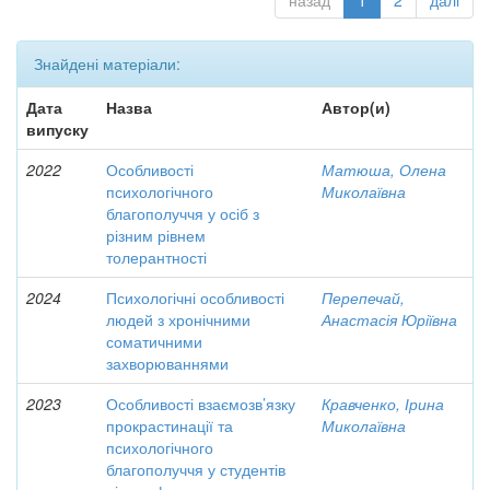
назад
1
2
далі
Знайдені матеріали:
Дата
Назва
Автор(и)
випуску
2022
Особливості
Матюша, Олена
психологічного
Миколаївна
благополуччя у осіб з
різним рівнем
толерантності
2024
Психологічні особливості
Перепечай,
людей з хронічними
Анастасія Юріївна
соматичними
захворюваннями
2023
Особливості взаємозв’язку
Кравченко, Ірина
прокрастинації та
Миколаївна
психологічного
благополуччя у студентів