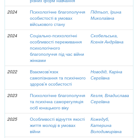
різних форм навчання
2024
Психологічне благополуччя
Підтьоп, Ірина
особистості в умовах
Миколаївна
військового стану
2024
Соціально-психологічні
Скобельська,
особливості переживання
Ксенія Андріївна
психологічного
благополуччя під час війни
жінками
2022
Взаємозв’язок
Новодід, Каріна
самопізнання та психічного
Сергіївна
здоров’я особистості
2023
Психологічне благополуччя
Кезля, Владислава
та психічна саморегуляція
Сергіївна
осіб юнацького віку
2025
Особливості відчуття якості
Кожедуб,
життя молоді в умовах
Катерина
війни
Володимирівна