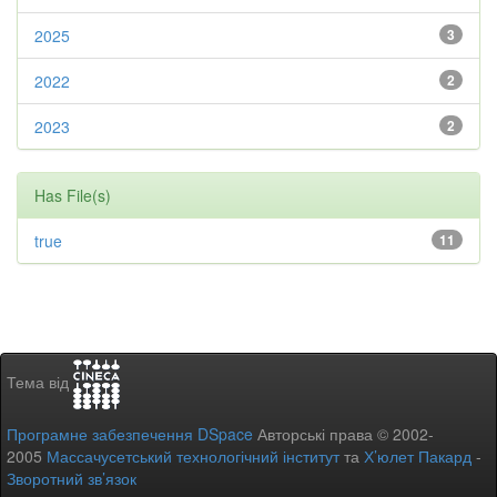
2025
3
2022
2
2023
2
Has File(s)
true
11
Тема від
Програмне забезпечення DSpace
Авторські права © 2002-
2005
Массачусетський технологічний інститут
та
Х’юлет Пакард
-
Зворотний зв’язок