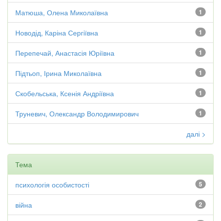
Матюша, Олена Миколаївна
1
Новодід, Каріна Сергіївна
1
Перепечай, Анастасія Юріївна
1
Підтьоп, Ірина Миколаївна
1
Скобельська, Ксенія Андріївна
1
Труневич, Олександр Володимирович
1
далі >
Тема
психологія особистості
5
війна
2