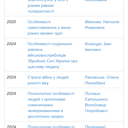
різним рівнем
толерантності
2020
Особливості
Мягкова, Наталія
самоставлення у жінок
Романівна
різних вікових груп
2024
Особливості соціальних
Колещук, Іван
уявлень
Іванович
військовослужбовців
Збройних Сил України про
щасливу людину
2024
Страхи війни у людей
Раковська, Олена
різного віку
Леонідівна
2024
Психологічні особливості
Литвин-
людей з хронічними
Євтушенко,
соматичними
Володимир
захворюваннями в
Георгійович
урологічних хворих
2024
Психологічні особливості
Перепечай,