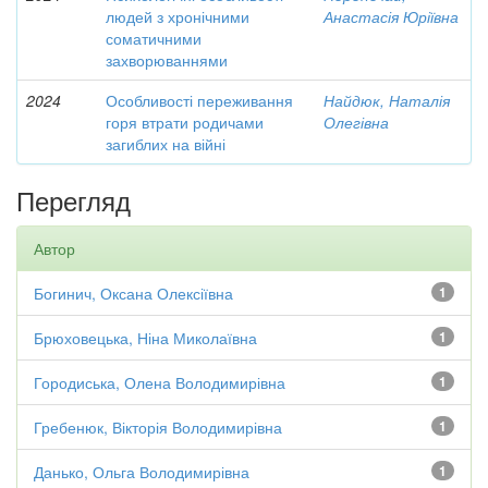
людей з хронічними
Анастасія Юріївна
соматичними
захворюваннями
2024
Особливості переживання
Найдюк, Наталія
горя втрати родичами
Олегівна
загиблих на війні
Перегляд
Автор
Богинич, Оксана Олексіївна
1
Брюховецька, Ніна Миколаївна
1
Городиська, Олена Володимирівна
1
Гребенюк, Вікторія Володимирівна
1
Данько, Ольга Володимирівна
1