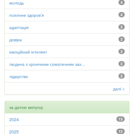
молодь
4
психічне здоров’я
4
адаптація
2
довіра
2
емоційний інтелект
2
людина з хронічним соматичним зах...
2
лідерство
2
далі >
за датою випуску
2024
13
2025
12