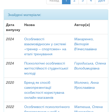
назад
1
2
3
4
далі
Знайдені матеріали:
Дата
Назва
Автор(и)
випуску
2024
Особливості
Макаренко,
взаємовідносин у системі
Вікторія
«тренер – спортсмен» на
В'ячеславівна
етапі тренування
2024
Психологічні особливості
Городиська, Олена
життєстійкості студентської
Володимирівна
молоді
2020
Бренд як спосіб
Молочко, Анна
самопрезентації
Ярославівна
особистості користувача
онлайн-магазинів
2022
Особливості психологічного
Матюша, Олена
благополуччя у осіб з
Миколаївна