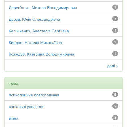
Дерев’янко, Микола Володимирович
1
Дрозд, Юлія Олександрівна
1
Калініченко, Анастасія Сергіївна
1
Кирдан, Наталія Миколаївна
1
Кожедуб, Катерина Володимирівна
1
далі >
Тема
психологічне благополуччя
5
соціальні уявлення
5
війна
4