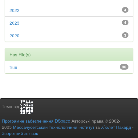
2022
4
2023
4
2020
3
Has File(s)
true
36
Тема від
Програмне забезпечення DSpace
Авторські права © 2002-
2005
Массачусетський технологічний інститут
та
Х’юлет Пакард
-
Зворотний зв’язок