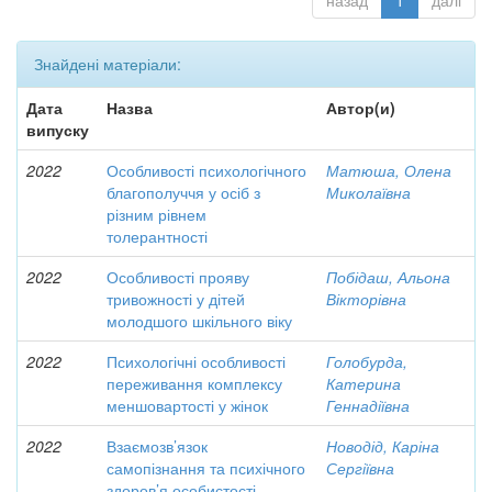
назад
1
далі
Знайдені матеріали:
Дата
Назва
Автор(и)
випуску
2022
Особливості психологічного
Матюша, Олена
благополуччя у осіб з
Миколаївна
різним рівнем
толерантності
2022
Особливості прояву
Побідаш, Альона
тривожності у дітей
Вікторівна
молодшого шкільного віку
2022
Психологічні особливості
Голобурда,
переживання комплексу
Катерина
меншовартості у жінок
Геннадіївна
2022
Взаємозв’язок
Новодід, Каріна
самопізнання та психічного
Сергіївна
здоров’я особистості