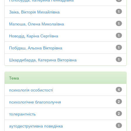
Заіка, Вікторія Михайлівна
1
Матюша, Олена Миколаївна
1
Новодід, Каріна Сергіївна
1
Побідаш, Альона Вікторівна
1
Шкардибарда, Катерина Вікторівна
1
Тема
психологія особистості
4
психологічне благополуччя
2
толерантність
2
аутодеструктивна поведінка
1