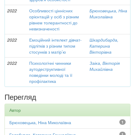
2022
Особливості ціннісних
Брюховецька, Ніна
орієнтацій у осіб з різним
Миколаївна
рівнем толерантності до
невизначеності
2022
Емоційний інтелект дівчат-
Шкардибарда,
підлітків з різним типом
Катерина
стосунків з матір’ю
Вікторівна
2022
Психологічні чинники
Заіка, Вікторія
аутодеструктивної
Михайлівна
поведінки молоді та її
профілактика
Перегляд
Автор
Брюховецька, Ніна Миколаївна
1
Голобурда, Катерина Геннадіївна
1