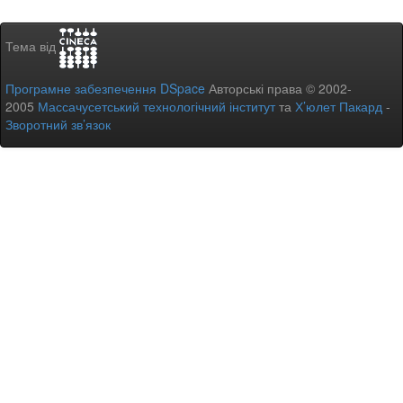
Тема від
Програмне забезпечення DSpace
Авторські права © 2002-
2005
Массачусетський технологічний інститут
та
Х’юлет Пакард
-
Зворотний зв’язок