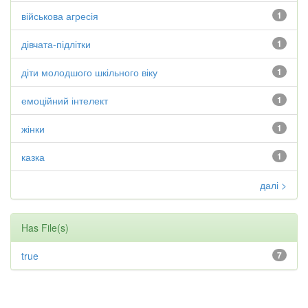
військова агресія
1
дівчата-підлітки
1
діти молодшого шкільного віку
1
емоційний інтелект
1
жінки
1
казка
1
далі >
Has File(s)
true
7