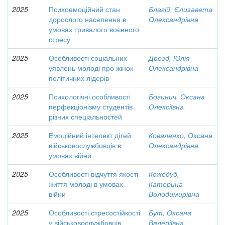
2025
Психоемоційний стан
Благій, Єлизавета
дорослого населення в
Олександрівна
умовах тривалого воєнного
стресу
2025
Особливості соціальних
Дрозд, Юлія
уявлень молоді про жінок-
Олександрівна
політичних лідерів
2025
Психологічні особливості
Богинич, Оксана
перфекціонізму студентів
Олексіївна
різних спеціальностей
2025
Емоційний інтелект дітей
Коваленко, Оксана
військовослужбовців в
Олександрівна
умовах війни
2025
Особливості відчуття якості
Кожедуб,
життя молоді в умовах
Катерина
війни
Володимирівна
2025
Особливості стресостійкості
Бут, Оксана
у військовослужбовців
Валеріївна