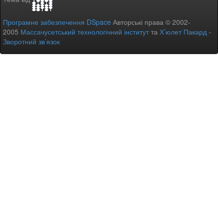
Програмне забезпечення DSpace
Авторські права © 2002-
2005
Массачусетський технологічний інститут
та
Х’юлет Пакард
-
Зворотний зв’язок