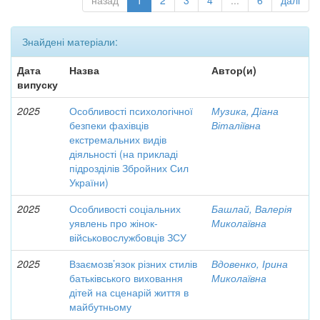
назад
1
2
3
4
...
6
далі
Знайдені матеріали:
Дата
Назва
Автор(и)
випуску
2025
Особливості психологічної
Музика, Діана
безпеки фахівців
Віталіївна
екстремальних видів
діяльності (на прикладі
підрозділів Збройних Сил
України)
2025
Особливості соціальних
Башлай, Валерія
уявлень про жінок-
Миколаївна
військовослужбовців ЗСУ
2025
Взаємозв’язок різних стилів
Вдовенко, Ірина
батьківського виховання
Миколаївна
дітей на сценарій життя в
майбутньому