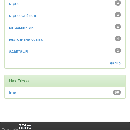
стрес
4
стресостійкість
4
юнацький вік
4
інклюзивна освіта
4
адаптація
3
далі >
Has File(s)
true
56
Тема від