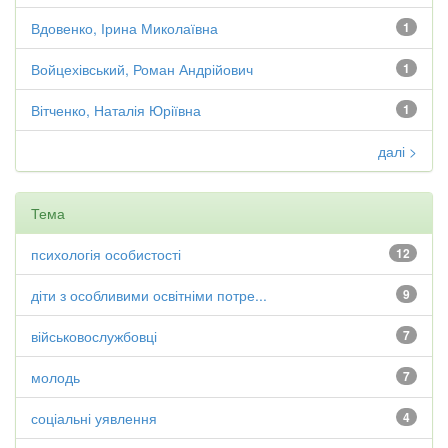
Вдовенко, Ірина Миколаївна
1
Войцехівський, Роман Андрійович
1
Вітченко, Наталія Юріївна
1
далі >
Тема
психологія особистості
12
діти з особливими освітніми потре...
9
військовослужбовці
7
молодь
7
соціальні уявлення
4