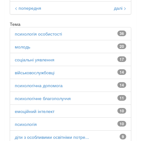
< попередня
далі >
Тема
психологія особистості
36
молодь
20
соціальні уявлення
17
військовослужбовці
14
психологічна допомога
14
психологічне благополуччя
11
емоційний інтелект
10
психологія
10
діти з особливими освітніми потре...
9