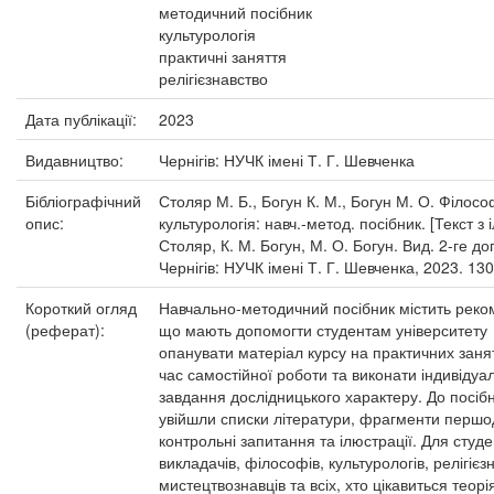
методичний посібник
культурологія
практичні заняття
релігієзнавство
Дата публікації:
2023
Видавництво:
Чернігів: НУЧК імені Т. Г. Шевченка
Бібліографічний
Столяр М. Б., Богун К. М., Богун М. О. Філосо
опис:
культурологія: навч.-метод. посібник. [Текст з іл
Столяр, К. М. Богун, М. О. Богун. Вид. 2-ге до
Чернігів: НУЧК імені Т. Г. Шевченка, 2023. 130
Короткий огляд
Навчально-методичний посібник містить реком
(реферат):
що мають допомогти студентам університету
опанувати матеріал курсу на практичних занят
час самостійної роботи та виконати індивідуал
завдання дослідницького характеру. До посіб
увійшли списки літератури, фрагменти перш
контрольні запитання та ілюстрації. Для студе
викладачів, філософів, культурологів, релігієзн
мистецтвознавців та всіх, хто цікавиться теор