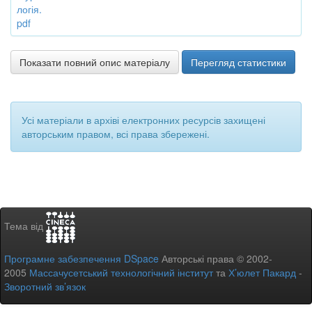
логія.
pdf
Показати повний опис матеріалу
Перегляд статистики
Усі матеріали в архіві електронних ресурсів захищені
авторським правом, всі права збережені.
Тема від
Програмне забезпечення DSpace
Авторські права © 2002-
2005
Массачусетський технологічний інститут
та
Х’юлет Пакард
-
Зворотний зв’язок