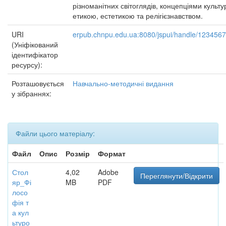
різноманітних світоглядів, концепціями культу
етикою, естетикою та релігієзнавством.
URI
erpub.chnpu.edu.ua:8080/jspui/handle/123456
(Уніфікований
ідентифікатор
ресурсу):
Розташовується
Навчально-методичні видання
у зібраннях:
Файли цього матеріалу:
Файл
Опис
Розмір
Формат
Стол
4,02
Adobe
Переглянути/Відкрити
яр_Фі
MB
PDF
лосо
фія т
а кул
ьтуро