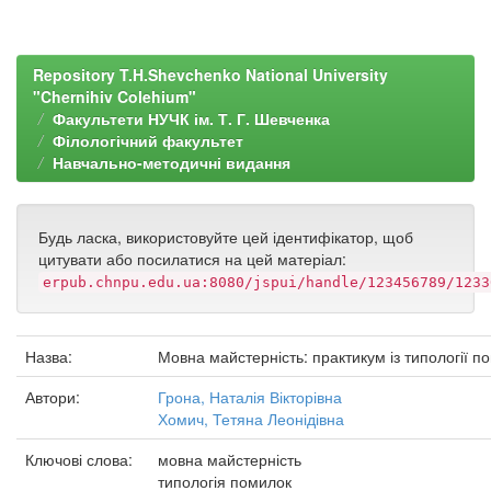
Repository T.H.Shevchenko National University
"Chernihiv Colehium"
Факультети НУЧК ім. Т. Г. Шевченка
Філологічний факультет
Навчально-методичні видання
Будь ласка, використовуйте цей ідентифікатор, щоб
цитувати або посилатися на цей матеріал:
erpub.chnpu.edu.ua:8080/jspui/handle/123456789/1233
Назва:
Мовна майстерність: практикум із типології п
Автори:
Грона, Наталія Вікторівна
Хомич, Тетяна Леонідівна
Ключові слова:
мовна майстерність
типологія помилок