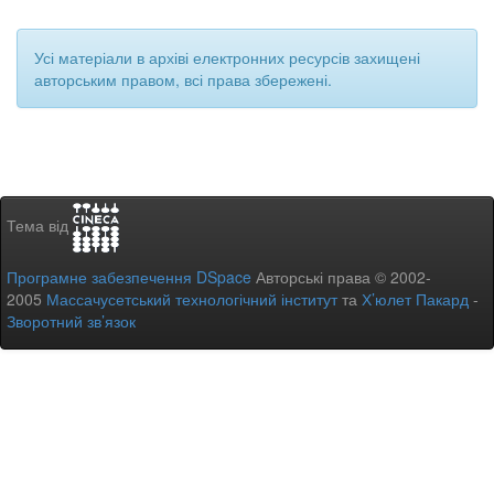
Усі матеріали в архіві електронних ресурсів захищені
авторським правом, всі права збережені.
Тема від
Програмне забезпечення DSpace
Авторські права © 2002-
2005
Массачусетський технологічний інститут
та
Х’юлет Пакард
-
Зворотний зв’язок