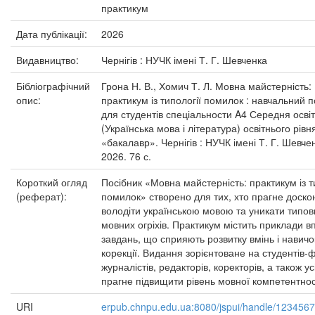
практикум
Дата публікації:
2026
Видавництво:
Чернігів : НУЧК імені Т. Г. Шевченка
Бібліографічний
Грона Н. В., Хомич Т. Л. Мовна майстерність:
опис:
практикум із типології помилок : навчальний п
для студентів спеціальности A4 Середня осві
(Українська мова і література) освітнього рівн
«бакалавр». Чернігів : НУЧК імені Т. Г. Шевче
2026. 76 с.
Короткий огляд
Посібник «Мовна майстерність: практикум із т
(реферат):
помилок» створено для тих, хто прагне доско
володіти українською мовою та уникати типов
мовних огріхів. Практикум містить приклади в
завдань, що сприяють розвитку вмінь і навичо
корекції. Видання зорієнтоване на студентів-ф
журналістів, редакторів, коректорів, а також усі
прагне підвищити рівень мовної компетентнос
URI
erpub.chnpu.edu.ua:8080/jspui/handle/123456