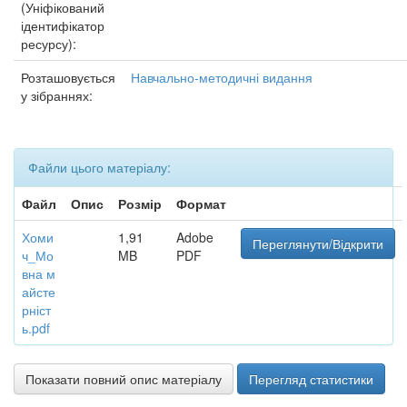
(Уніфікований
ідентифікатор
ресурсу):
Розташовується
Навчально-методичні видання
у зібраннях:
Файли цього матеріалу:
Файл
Опис
Розмір
Формат
Хоми
1,91
Adobe
Переглянути/Відкрити
ч_Мо
MB
PDF
вна м
айсте
рніст
ь.pdf
Показати повний опис матеріалу
Перегляд статистики