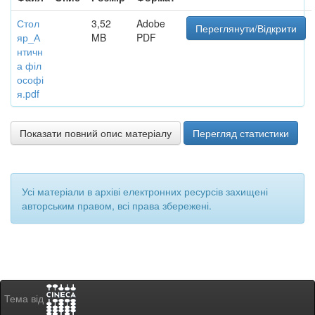
Стол
3,52
Adobe
Переглянути/Відкрити
яр_А
MB
PDF
нтичн
а філ
ософі
я.pdf
Показати повний опис матеріалу
Перегляд статистики
Усі матеріали в архіві електронних ресурсів захищені
авторським правом, всі права збережені.
Тема від