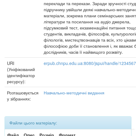
переклади та перекази. Заради зручності студ
підручнику увійшли деякі навчально-методичн
матеріали, зокрема плани семінарських занят
літератури та посилання на аудіо джерела,
підсумковий тест, екзаменаційні питання тощ
студентів, викладачів, філософів, культурологі
філологів, мистецтвознавців та всіх, хто цікав
філософією доби її становлення і, як вважає 
дослідників, часів її найвищого розквіту.
URI
erpub.chnpu.edu.ua:8080/jspui/handle/123456
(Уніфікований
ідентифікатор
ресурсу):
Розташовується
Навчально-методичні видання
у зібраннях:
Файли цього матеріалу:
Файл
Опис
Розмір
Формат