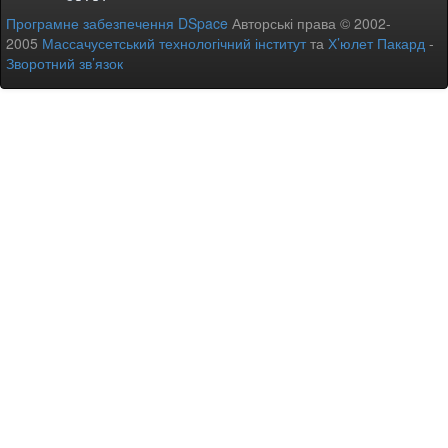
Програмне забезпечення DSpace
Авторські права © 2002-
2005
Массачусетський технологічний інститут
та
Х’юлет Пакард
-
Зворотний зв’язок