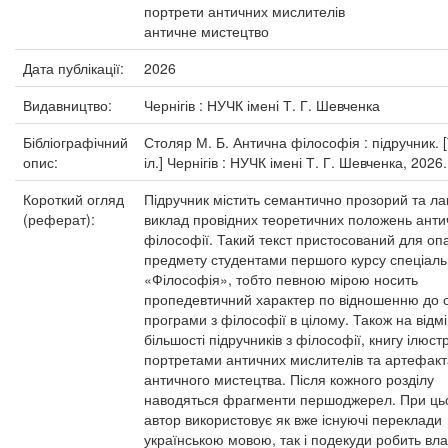
портрети античних мислителів
античне мистецтво
Дата публікації:
2026
Видавництво:
Чернігів : НУЧК імені Т. Г. Шевченка
Бібліографічний
Столяр М. Б. Антична філософія : підручник. [
опис:
іл.] Чернігів : НУЧК імені Т. Г. Шевченка, 2026.
Короткий огляд
Підручник містить семантично прозорий та ла
(реферат):
виклад провідних теоретичних положень анти
філософії. Такий текст пристосований для о
предмету студентами першого курсу спеціаль
«Філософія», тобто певною мірою носить
пропедевтичний характер по відношенню до о
програми з філософії в цілому. Також на відмі
більшості підручників з філософії, книгу ілюс
портретами античних мислителів та артефак
античного мистецтва. Після кожного розділу
наводяться фрагменти першоджерел. При ць
автор використовує як вже існуючі переклади
українською мовою, так і подекуди робить вла