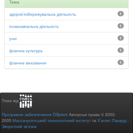
Тема
здоров’язбережувальна діяльність
1
позанавчальна діяльність
1
учні
1
фізична культура
1
фізичне виховання
1
Тема від
Програмне забезпечення DSpace
Авторські права © 2002-
2005
Массачусетський технологічний інститут
та
Х’юлет Пакард
-
Зворотний зв’язок