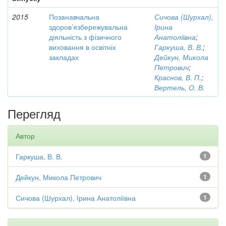
2015
Позанавчальна
Сичова (Шурхал),
здоров’язбережувальна
Ірина
діяльність з фізичного
Анатоліївна
;
виховання в освітніх
Гаркуша, В. В.
;
закладах
Дейкун, Микола
Петрович
;
Краснов, В. П.
;
Вертель, О. В.
Перегляд
Автор
Гаркуша, В. В.
1
Дейкун, Микола Петрович
1
Сичова (Шурхал), Ірина Анатоліївна
1