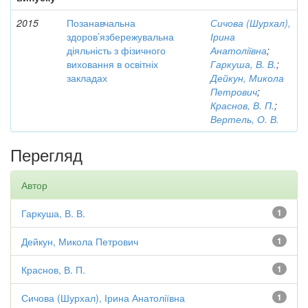
2015
Позанавчальна
Сичова (Шурхал),
здоров’язбережувальна
Ірина
діяльність з фізичного
Анатоліївна
;
виховання в освітніх
Гаркуша, В. В.
;
закладах
Дейкун, Микола
Петрович
;
Краснов, В. П.
;
Вертель, О. В.
Перегляд
Автор
Гаркуша, В. В.
1
Дейкун, Микола Петрович
1
Краснов, В. П.
1
Сичова (Шурхал), Ірина Анатоліївна
1