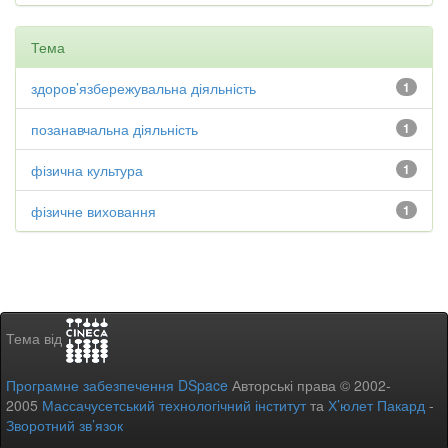
Тема
здоров’язбережувальна діяльність
1
позанавчальна діяльність
1
фізична культура
1
фізичне виховання
1
Тема від
Програмне забезпечення DSpace
Авторські права © 2002-
2005
Массачусетський технологічний інститут
та
Х’юлет Пакард
-
Зворотний зв’язок