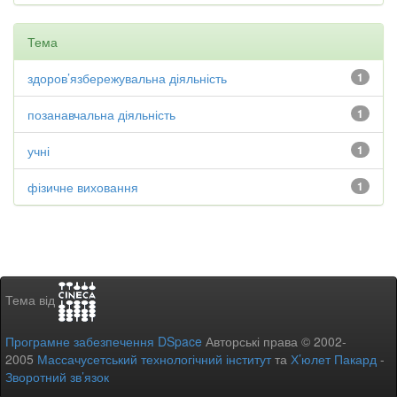
Тема
здоров’язбережувальна діяльність
1
позанавчальна діяльність
1
учні
1
фізичне виховання
1
Тема від
Програмне забезпечення DSpace
Авторські права © 2002-
2005
Массачусетський технологічний інститут
та
Х’юлет Пакард
-
Зворотний зв’язок