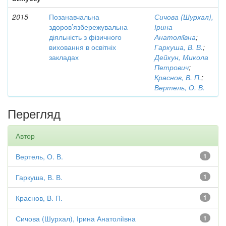
2015
Позанавчальна
Сичова (Шурхал),
здоров’язбережувальна
Ірина
діяльність з фізичного
Анатоліївна
;
виховання в освітніх
Гаркуша, В. В.
;
закладах
Дейкун, Микола
Петрович
;
Краснов, В. П.
;
Вертель, О. В.
Перегляд
Автор
Вертель, О. В.
1
Гаркуша, В. В.
1
Краснов, В. П.
1
Сичова (Шурхал), Ірина Анатоліївна
1