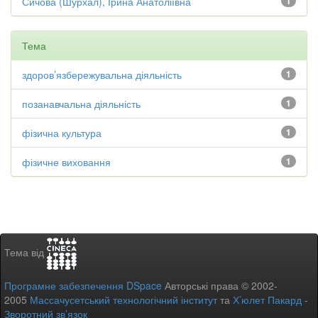
Сичова (Шурхал), Ірина Анатоліївна
1
Тема
здоров’язбережувальна діяльність
1
позанавчальна діяльність
1
фізична культура
1
фізичне виховання
1
Тема від
Програмне забезпечення DSpace
Авторські права © 2002-
2005
Массачусетський технологічний інститут
та
Х’юлет Пакард
-
Зворотний зв’язок