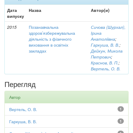
Дата
Назва
Автор(и)
випуску
2015
Позанавчальна
Сичова (Шурхал),
здоров’язбережувальна
Ірина
діяльність з фізичного
Анатоліївна
;
виховання в освітніх
Гаркуша, В. В.
;
закладах
Дейкун, Микола
Петрович
;
Краснов, В. П.
;
Вертель, О. В.
Перегляд
Автор
Вертель, О. В.
1
Гаркуша, В. В.
1