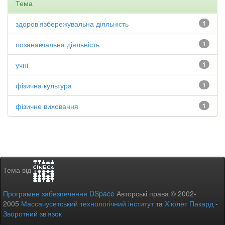
Тема
здоров’язбережувальна діяльність
1
позанавчальна діяльність
1
учні
1
фізична культура
1
фізичне виховання
1
Тема від
Програмне забезпечення DSpace
Авторські права © 2002-
2005
Массачусетський технологічний інститут
та
Х’юлет Пакард
-
Зворотний зв’язок