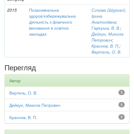
2015
Позанавчальна
Сичова (Шурхал),
здоров’язбережувальна
Ірина
діяльність з фізичного
Анатоліївна
;
виховання в освітніх
Гаркуша, В. В.
;
закладах
Дейкун, Микола
Петрович
;
Краснов, В. П.
;
Вертель, О. В.
Перегляд
Автор
Вертель, О. В.
1
Дейкун, Микола Петрович
1
Краснов, В. П.
1