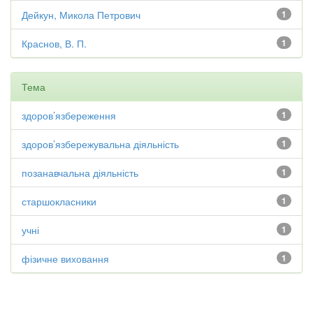
Дейкун, Микола Петрович
1
Краснов, В. П.
1
Тема
здоров’язбереження
1
здоров’язбережувальна діяльність
1
позанавчальна діяльність
1
старшокласники
1
учні
1
фізичне виховання
1