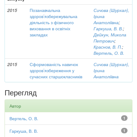
2015
Позанавчальна
Сичова (Шурхал),
здоров’язбережувальна
Ірина
діяльність з фізичного
Анатоліївна
;
виховання в освітніх
Гаркуша, В. В.
;
закладах
Дейкун, Микола
Петрович
;
Краснов, В. П.
;
Вертель, О. В.
2015
Сформованість навичок
Сичова (Шурхал),
здоров’язбереження у
Ірина
сучасних старшокласників
Анатоліївна
Перегляд
Автор
Вертель, О. В.
1
Гаркуша, В. В.
1