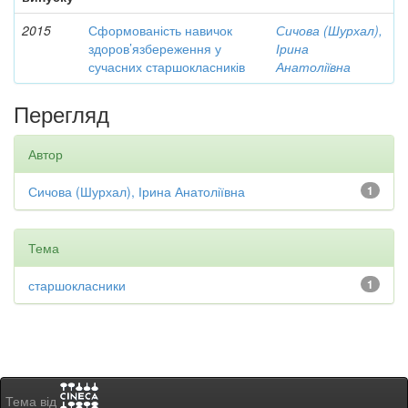
2015
Сформованість навичок
Сичова (Шурхал),
здоров’язбереження у
Ірина
сучасних старшокласників
Анатоліївна
Перегляд
Автор
Сичова (Шурхал), Ірина Анатоліївна
1
Тема
старшокласники
1
Тема від