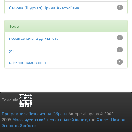
Сичова (Шурхал), Ірина Анатоліївна
1
Тема
позанавчальна діяльність
1
учні
1
фізичне виховання
1
Тема від
Програмне забезпечення DSpace
Авторські права © 2002-
2005
Массачусетський технологічний інститут
та
Х’юлет Пакард
-
Зворотний зв’язок