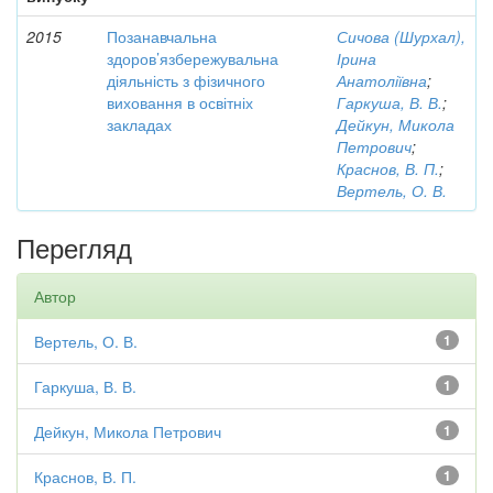
2015
Позанавчальна
Сичова (Шурхал),
здоров’язбережувальна
Ірина
діяльність з фізичного
Анатоліївна
;
виховання в освітніх
Гаркуша, В. В.
;
закладах
Дейкун, Микола
Петрович
;
Краснов, В. П.
;
Вертель, О. В.
Перегляд
Автор
Вертель, О. В.
1
Гаркуша, В. В.
1
Дейкун, Микола Петрович
1
Краснов, В. П.
1