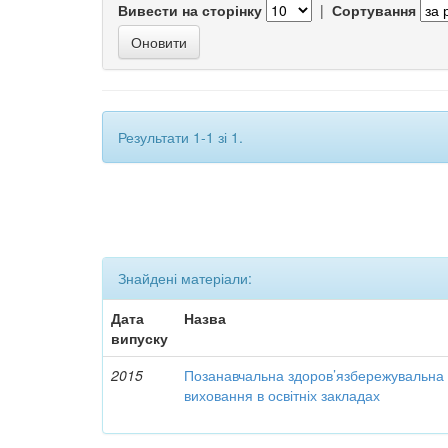
Вивести на сторінку
|
Сортування
Результати 1-1 зі 1.
Знайдені матеріали:
Дата
Назва
випуску
2015
Позанавчальна здоров’язбережувальна д
виховання в освітніх закладах