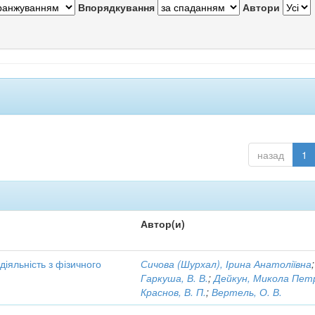
Впорядкування
Автори
назад
1
Автор(и)
іяльність з фізичного
Сичова (Шурхал), Ірина Анатоліївна
;
Гаркуша, В. В.
;
Дейкун, Микола Пет
Краснов, В. П.
;
Вертель, О. В.