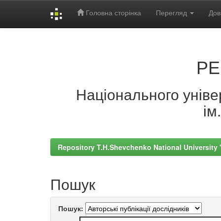
Головна сторінка
Перегляд
Дов
Skip
navigation
РЕ
Національного універ
ім
Repository T.H.Shevchenko National University
Пошук
Пошук: