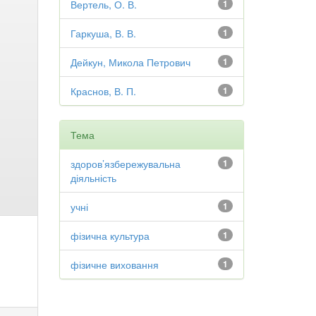
Вертель, О. В.
1
Гаркуша, В. В.
1
Дейкун, Микола Петрович
1
Краснов, В. П.
1
Тема
здоров’язбережувальна
1
діяльність
учні
1
фізична культура
1
фізичне виховання
1