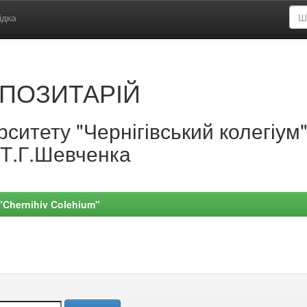
ідка
ПОЗИТАРІЙ
ситету "Чернігівський колегіум
.Т.Г.Шевченка
 "Chernihiv Colehium"