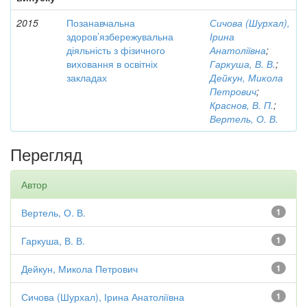
2015
Позанавчальна
Сичова (Шурхал),
здоров’язбережувальна
Ірина
діяльність з фізичного
Анатоліївна
;
виховання в освітніх
Гаркуша, В. В.
;
закладах
Дейкун, Микола
Петрович
;
Краснов, В. П.
;
Вертель, О. В.
Перегляд
Автор
Вертель, О. В.
1
Гаркуша, В. В.
1
Дейкун, Микола Петрович
1
Сичова (Шурхал), Ірина Анатоліївна
1