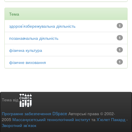
Тема
здоров’язбережувальна діяльність
1
позанавчальна діяльність
1
фізична культура
1
фізичне виховання
1
Тема від
Програмне забезпечення DSpace
Авторські права © 2002-
2005
Массачусетський технологічний інститут
та
Х’юлет Пакард
-
Зворотний зв’язок