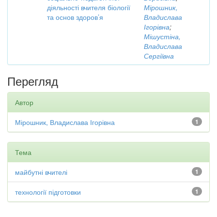
діяльності вчителя біології
Мірошник,
та основ здоров’я
Владислава
Ігорівна
;
Мішустіна,
Владислава
Сергіївна
Перегляд
Автор
Мірошник, Владислава Ігорівна
1
Тема
майбутні вчителі
1
технології підготовки
1