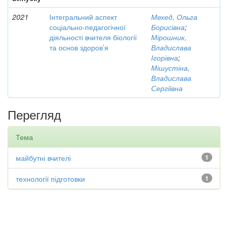
2021
Інтегральний аспект
Мехед, Ольга
соціально-педагогічної
Борисівна
;
діяльності вчителя біології
Мірошник,
та основ здоров’я
Владислава
Ігорівна
;
Мішустіна,
Владислава
Сергіївна
Перегляд
Тема
майбутні вчителі
1
технології підготовки
1