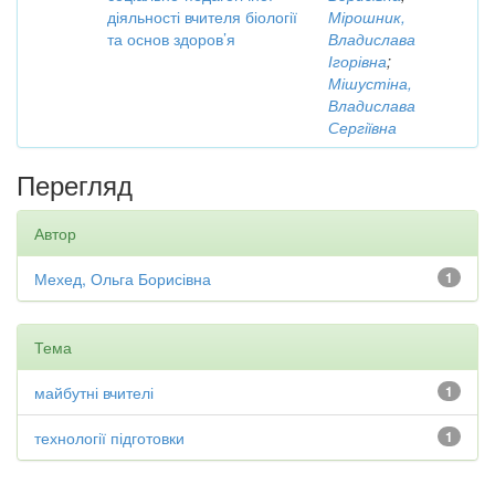
діяльності вчителя біології
Мірошник,
та основ здоров’я
Владислава
Ігорівна
;
Мішустіна,
Владислава
Сергіївна
Перегляд
Автор
Мехед, Ольга Борисівна
1
Тема
майбутні вчителі
1
технології підготовки
1