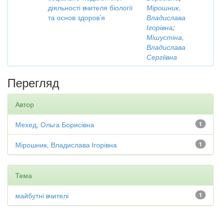
діяльності вчителя біології
Мірошник,
та основ здоров’я
Владислава
Ігорівна
;
Мішустіна,
Владислава
Сергіївна
Перегляд
Автор
Мехед, Ольга Борисівна
1
Мірошник, Владислава Ігорівна
1
Тема
майбутні вчителі
1