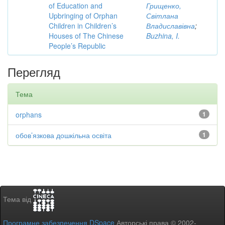
of Education and
Грищенко,
Upbringing of Orphan
Світлана
Children in Children’s
Владиславівна
;
Houses of The Chinese
Buzhina, I.
People’s Republic
Перегляд
Тема
orphans
1
обов’язкова дошкільна освіта
1
Тема від
Програмне забезпечення DSpace
Авторські права © 2002-