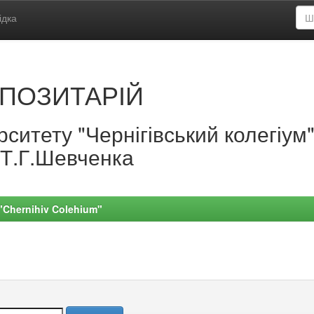
ідка
ПОЗИТАРІЙ
ситету "Чернігівський колегіум
.Т.Г.Шевченка
 "Chernihiv Colehium"