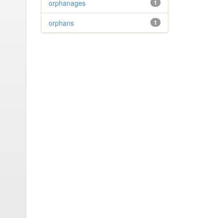
orphanages
1
orphans
1