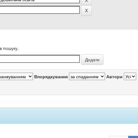
в пошуку.
Впорядкування
Автори