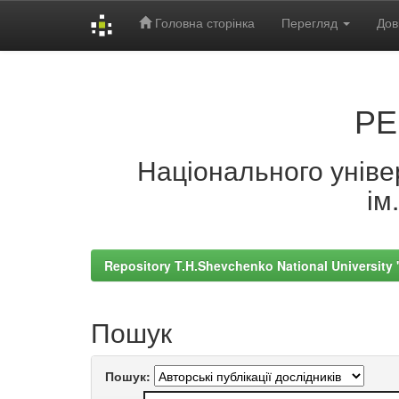
Головна сторінка
Перегляд
Дов
Skip
navigation
РЕ
Національного універ
ім
Repository T.H.Shevchenko National University
Пошук
Пошук: