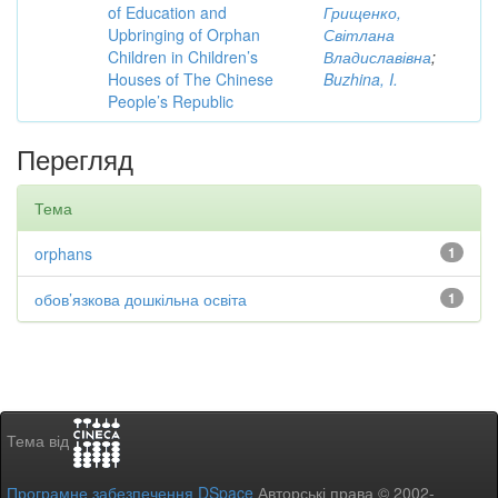
of Education and
Грищенко,
Upbringing of Orphan
Світлана
Children in Children’s
Владиславівна
;
Houses of The Chinese
Buzhina, I.
People’s Republic
Перегляд
Тема
orphans
1
обов’язкова дошкільна освіта
1
Тема від
Програмне забезпечення DSpace
Авторські права © 2002-