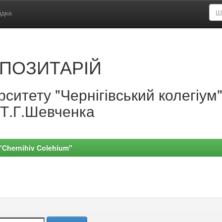
ідка
ПОЗИТАРІЙ
ситету "Чернігівський колегіум
.Т.Г.Шевченка
 "Chernihiv Colehium"