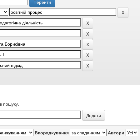
в пошуку.
Впорядкування
Автори