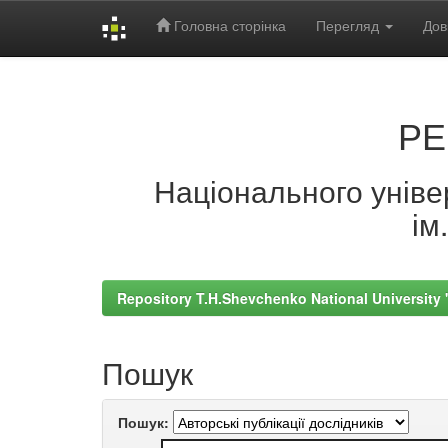
Головна сторінка
Перегляд
Дов
Skip
navigation
РЕ
Національного універ
ім
Repository T.H.Shevchenko National University
Пошук
Пошук: