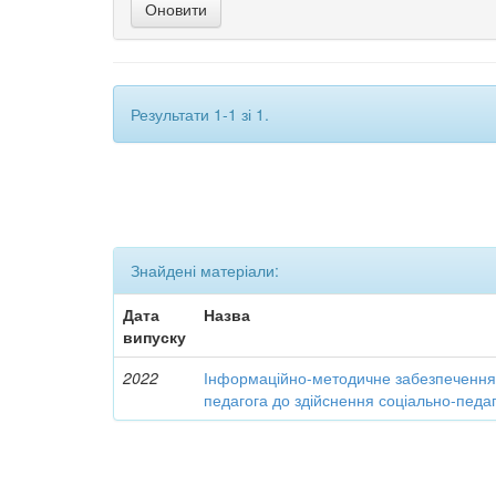
Результати 1-1 зі 1.
Знайдені матеріали:
Дата
Назва
випуску
2022
Інформаційно-методичне забезпечення 
педагога до здійснення соціально-педаго