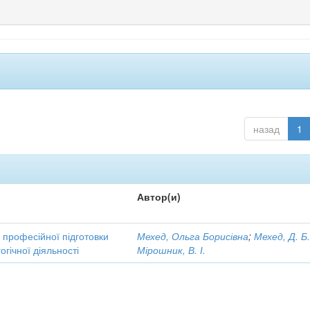
назад
1
Автор(и)
професійної підготовки
Мехед, Ольга Борисівна
;
Мехед, Д. Б
гічної діяльності
Мірошник, В. І.