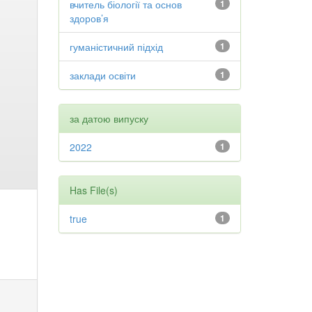
вчитель біології та основ
1
здоров’я
гуманістичний підхід
1
заклади освіти
1
за датою випуску
2022
1
Has File(s)
true
1