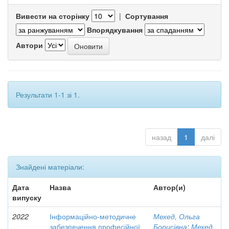
Вивести на сторінку
|
Сортування
Впорядкування
Автори
Результати 1-1 зі 1.
назад
1
далі
Знайдені матеріали:
Дата
Назва
Автор(и)
випуску
2022
Інформаційно-методичне
Мехед, Ольга
забезпечення професійної
Борисівна
;
Мехед,