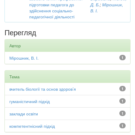
підготовки педагога до
Д. Б.
;
Мірошник,
здійснення соціально-
В. І.
педагогічної діяльності
Перегляд
Автор
Мірошник, В. І.
1
Тема
вчитель біології та основ здоров’я
1
гуманістичний підхід
1
заклади освіти
1
компетентнісний підхід
1