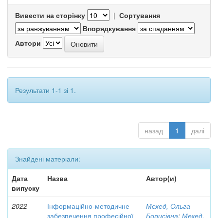
Вивести на сторінку
|
Сортування
Впорядкування
Автори
Результати 1-1 зі 1.
назад
1
далі
Знайдені матеріали:
Дата
Назва
Автор(и)
випуску
2022
Інформаційно-методичне
Мехед, Ольга
забезпечення професійної
Борисівна
;
Мехед,