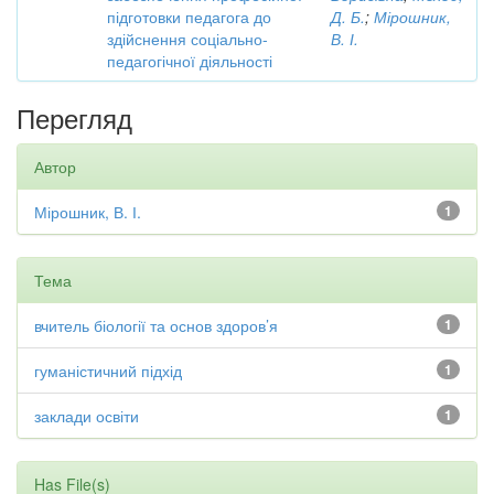
підготовки педагога до
Д. Б.
;
Мірошник,
здійснення соціально-
В. І.
педагогічної діяльності
Перегляд
Автор
Мірошник, В. І.
1
Тема
вчитель біології та основ здоров’я
1
гуманістичний підхід
1
заклади освіти
1
Has File(s)