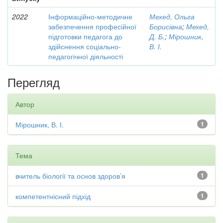
2022
Інформаційно-методичне
Мехед, Ольга
забезпечення професійної
Борисівна
;
Мехед,
підготовки педагога до
Д. Б.
;
Мірошник,
здійснення соціально-
В. І.
педагогічної діяльності
Перегляд
Автор
Мірошник, В. І.
1
Тема
вчитель біології та основ здоров’я
1
компетентнісний підхід
1