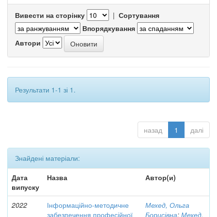
Вивести на сторінку
|
Сортування
Впорядкування
Автори
Результати 1-1 зі 1.
назад
1
далі
Знайдені матеріали:
Дата
Назва
Автор(и)
випуску
2022
Інформаційно-методичне
Мехед, Ольга
забезпечення професійної
Борисівна
;
Мехед,