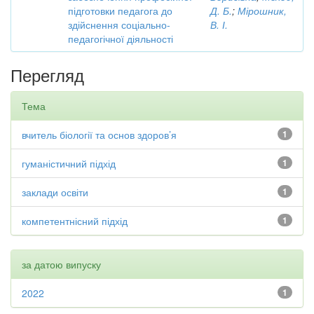
підготовки педагога до
Д. Б.
;
Мірошник,
здійснення соціально-
В. І.
педагогічної діяльності
Перегляд
Тема
вчитель біології та основ здоров’я
1
гуманістичний підхід
1
заклади освіти
1
компетентнісний підхід
1
за датою випуску
2022
1