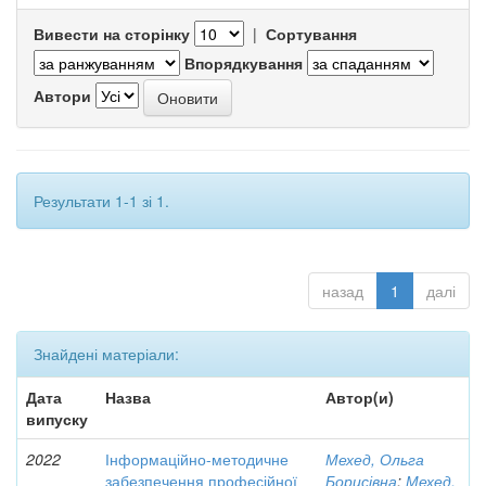
Вивести на сторінку
|
Сортування
Впорядкування
Автори
Результати 1-1 зі 1.
назад
1
далі
Знайдені матеріали:
Дата
Назва
Автор(и)
випуску
2022
Інформаційно-методичне
Мехед, Ольга
забезпечення професійної
Борисівна
;
Мехед,