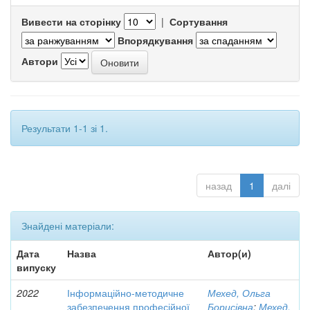
Вивести на сторінку
|
Сортування
Впорядкування
Автори
Результати 1-1 зі 1.
назад
1
далі
Знайдені матеріали:
Дата
Назва
Автор(и)
випуску
2022
Інформаційно-методичне
Мехед, Ольга
забезпечення професійної
Борисівна
;
Мехед,