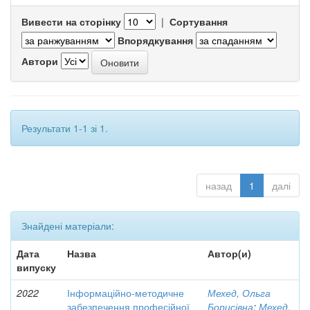
Вивести на сторінку
|
Сортування
Впорядкування
Автори
Результати 1-1 зі 1.
назад
1
далі
Знайдені матеріали:
Дата
Назва
Автор(и)
випуску
2022
Інформаційно-методичне
Мехед, Ольга
забезпечення професійної
Борисівна
;
Мехед,