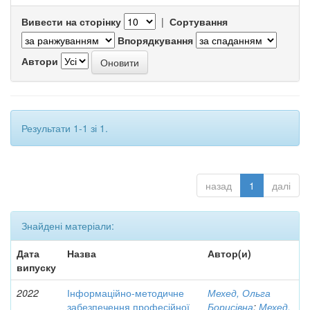
Вивести на сторінку
|
Сортування
Впорядкування
Автори
Результати 1-1 зі 1.
назад
1
далі
Знайдені матеріали:
Дата
Назва
Автор(и)
випуску
2022
Інформаційно-методичне
Мехед, Ольга
забезпечення професійної
Борисівна
;
Мехед,