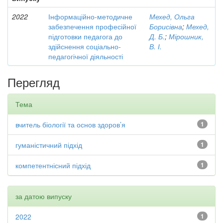
2022
Інформаційно-методичне
Мехед, Ольга
забезпечення професійної
Борисівна
;
Мехед,
підготовки педагога до
Д. Б.
;
Мірошник,
здійснення соціально-
В. І.
педагогічної діяльності
Перегляд
Тема
вчитель біології та основ здоров’я
1
гуманістичний підхід
1
компетентнісний підхід
1
за датою випуску
2022
1