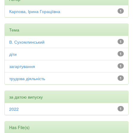
Карпова, Ірина Гораціївна
1
Тема
В. Сухомлинський
1
діти
1
загартування
1
трудова діяльність
1
за датою випуску
2022
1
Has File(s)