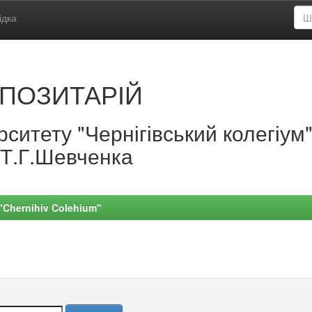
ідка
ПОЗИТАРІЙ
ситету "Чернігівський колегіум
.Т.Г.Шевченка
 "Chernihiv Colehium"