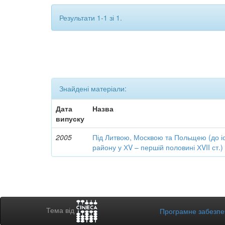
Результати 1-1 зі 1.
Знайдені матеріали:
Дата
Назва
випуску
2005
Під Литвою, Москвою та Польщею (до іст
району у ХV – першій половині ХVII ст.)
Тема від
Програмне забезп