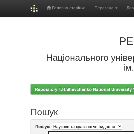
Головна сторінка
Перегляд
Дов
Skip
navigation
РЕ
Національного універ
ім
Repository T.H.Shevchenko National University
Пошук
Пошук: