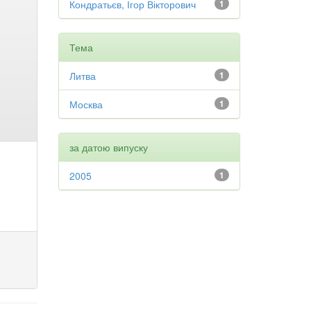
Кондратьєв, Ігор Вікторович
1
Тема
Литва
1
Москва
1
за датою випуску
2005
1