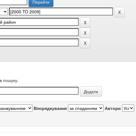
в пошуку.
Впорядкування
Автори