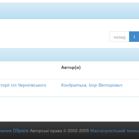
назад
1
Автор(и)
орії сіл Чернігівського
Кондратьєв, Ігор Вікторович
ечення DSpace
Авторські права © 2002-2005
Массачусетський технол