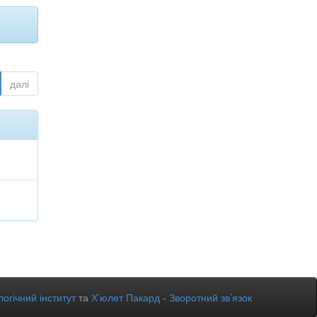
далі
огічний інститут
та
Х’юлет Пакард
-
Зворотний зв’язок